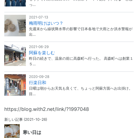
っ…
2021-07-13
梅雨明けはいつ？
先週末から線状降水帯の影響で日本各地で大雨とか洪水警報が
出…
2021-06-29
阿蘇を楽しむ
昨日の続きで、温泉の前に高森町へ行った。 高森町へは創業１
５…
2020-09-28
行楽日和
日曜は朝からお天気も良くて、ちょっと阿蘇方面へお出掛け。
目…
https://blog.with2.net/link/?1997048
新しい記事
(2021-10-26)
寒い日は