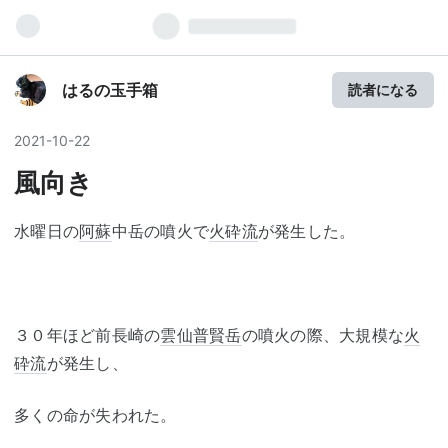
はるの玉手箱
読者になる
2021
-
10
-
22
風向き
水曜日の
阿蘇
中岳の噴火で
火砕流
が発生した。
３０年ほど前長崎の
雲仙普賢岳
の噴火の際、大規模な
火
砕流
が発生し、
多くの命が失われた。